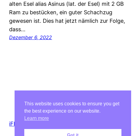
alten Esel alias Asinus (lat. der Esel) mit 2 GB
Ram zu bestücken, ein guter Schachzug
gewesen ist. Dies hat jetzt nämlich zur Folge,
dass…
Dezember 6, 2022
This website uses cookies to ensure you get
the best experience on our website.
Learn more
iFIT Click
Stolz präsentiert von
WordPress
Got it